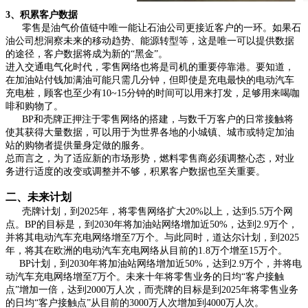
3、积累客户数据
零售是油气价值链中唯一能让石油公司更接近客户的一环。如果石
油公司想洞察未来的移动趋势、能源转型等，这是唯一可以提供数据
的途径，客户数据将成为新的“黑金”。
进入交通电气化时代，零售网络也将是司机的重要停靠港。要知道，
在加油站付钱加满油可能只需几分钟，但即使是充电最快的电动汽车
充电桩，顾客也至少有10~15分钟的时间可以用来打发，足够用来喝咖
啡和购物了。
BP和壳牌正押注于零售网络的搭建，与数千万客户的日常接触将
使其获得大量数据，可以用于为世界各地的小城镇、城市或特定加油
站的购物者提供量身定做的服务。
总而言之，为了适应新的市场形势，燃料零售商必须调整心态，对业
务进行适度的改变或调整并不够，积累客户数据也至关重要。
二、未来计划
壳牌计划，到2025年，将零售网络扩大20%以上，达到5.5万个网
点。BP的目标是，到2030年将加油站网络增加近50%，达到2.9万个，
并将其电动汽车充电网络增至7万个。与此同时，道达尔计划，到2025
年，将其在欧洲的电动汽车充电网络从目前的1.8万个增至15万个。
BP计划，到2030年将加油站网络增加近50%，达到2.9万个，并将电
动汽车充电网络增至7万个。未来十年将零售业务的日均“客户接触
点”增加一倍，达到2000万人次，而壳牌的目标是到2025年将零售业务
的日均“客户接触点”从目前的3000万人次增加到4000万人次。