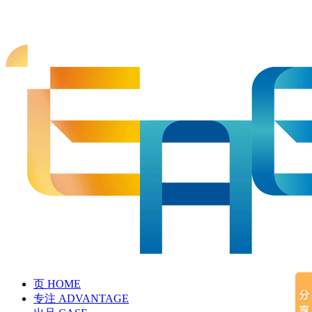
页
HOME
专注
ADVANTAGE