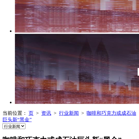
当前位置：
页
>
资讯
>
行业新闻
>
咖啡和巧克力或成石油
巨头新“黑金”