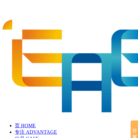
页
HOME
专注
ADVANTAGE