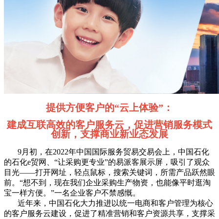
提供方便客户的“云上体验”：
建成互联高效的客户服务云，促进营销服务模式
创新，支撑商业新业态发展
9月初，在2022年中国国际服务贸易交易会上，中国石化
的石化e贸网、“让采购更专业”的易派客展示屏，吸引了观众
目光——打开网址，轻点鼠标，搜索关键词，所需产品跃然眼
前。“想不到，现在我们企业采购生产物资，也能像平时逛淘
宝一样方便。”一名企业客户不禁感慨。
近年来，中国石化大力推进以统一电商和客户管理为核心
的客户服务云建设，促进了精准营销和客户资源共享，支撑采