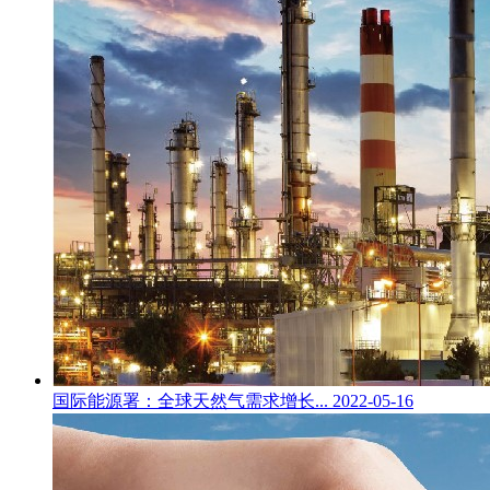
国际能源署：全球天然气需求增长...
2022-05-16