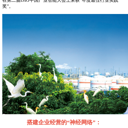
在第二届ISIG中国产业智能大会上荣获“年度最佳行业实践
奖”。
搭建企业经营的“神经网络”：