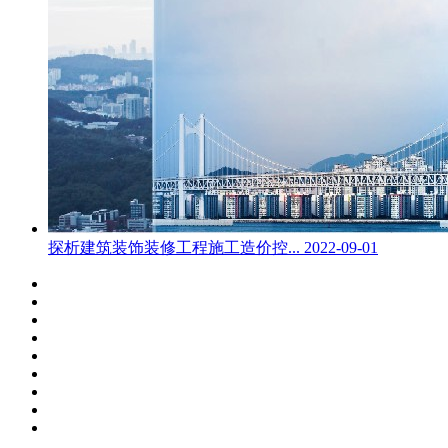
探析建筑装饰装修工程施工造价控...
2022-09-01