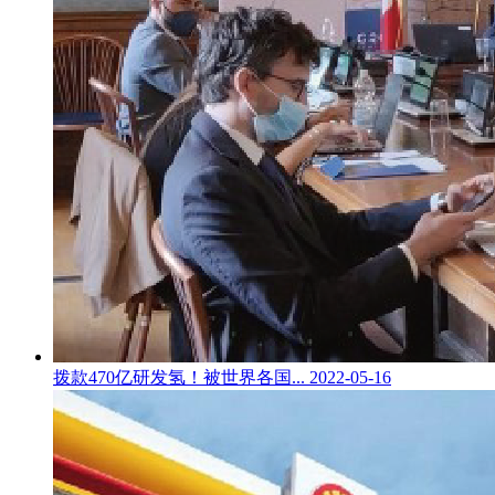
拨款470亿研发氢！被世界各国...
2022-05-16