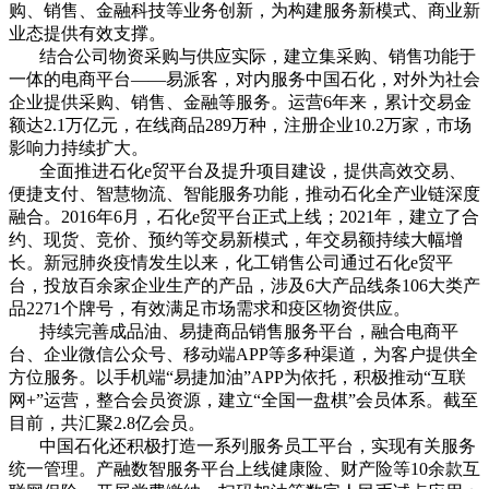
购、销售、金融科技等业务创新，为构建服务新模式、商业新
业态提供有效支撑。
结合公司物资采购与供应实际，建立集采购、销售功能于
一体的电商平台——易派客，对内服务中国石化，对外为社会
企业提供采购、销售、金融等服务。运营6年来，累计交易金
额达2.1万亿元，在线商品289万种，注册企业10.2万家，市场
影响力持续扩大。
全面推进石化e贸平台及提升项目建设，提供高效交易、
便捷支付、智慧物流、智能服务功能，推动石化全产业链深度
融合。2016年6月，石化e贸平台正式上线；2021年，建立了合
约、现货、竞价、预约等交易新模式，年交易额持续大幅增
长。新冠肺炎疫情发生以来，化工销售公司通过石化e贸平
台，投放百余家企业生产的产品，涉及6大产品线条106大类产
品2271个牌号，有效满足市场需求和疫区物资供应。
持续完善成品油、易捷商品销售服务平台，融合电商平
台、企业微信公众号、移动端APP等多种渠道，为客户提供全
方位服务。以手机端“易捷加油”APP为依托，积极推动“互联
网+”运营，整合会员资源，建立“全国一盘棋”会员体系。截至
目前，共汇聚2.8亿会员。
中国石化还积极打造一系列服务员工平台，实现有关服务
统一管理。产融数智服务平台上线健康险、财产险等10余款互