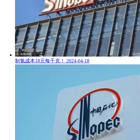
制氢成本18元每千克！
2024-04-18