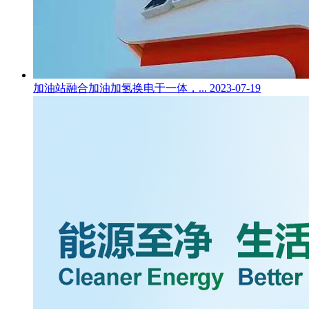
加油站融合加油加氢换电于一体，...
2023-07-19