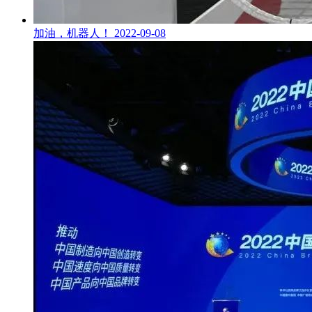
加油，机器人！
2022-09-08