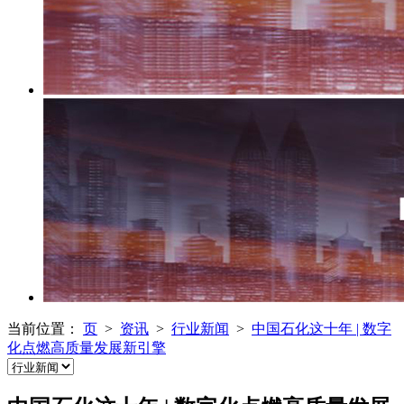
当前位置：
页
>
资讯
>
行业新闻
>
中国石化这十年 | 数字
化点燃高质量发展新引擎