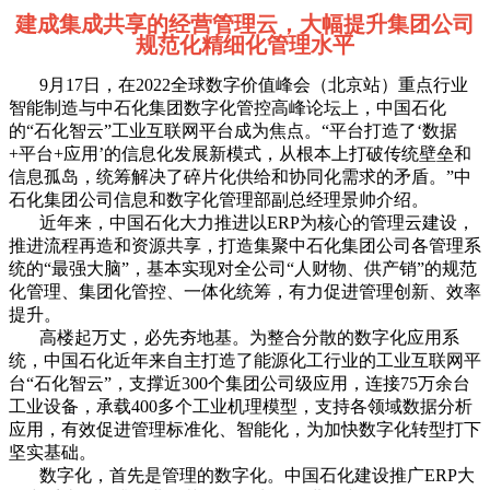
建成集成共享的经营管理云，大幅提升集团公司
规范化精细化管理水平
9月17日，在2022全球数字价值峰会（北京站）重点行业
智能制造与中石化集团数字化管控高峰论坛上，中国石化
的“石化智云”工业互联网平台成为焦点。“平台打造了‘数据
+平台+应用’的信息化发展新模式，从根本上打破传统壁垒和
信息孤岛，统筹解决了碎片化供给和协同化需求的矛盾。”中
石化集团公司信息和数字化管理部副总经理景帅介绍。
近年来，中国石化大力推进以ERP为核心的管理云建设，
推进流程再造和资源共享，打造集聚中石化集团公司各管理系
统的“最强大脑”，基本实现对全公司“人财物、供产销”的规范
化管理、集团化管控、一体化统筹，有力促进管理创新、效率
提升。
高楼起万丈，必先夯地基。为整合分散的数字化应用系
统，中国石化近年来自主打造了能源化工行业的工业互联网平
台“石化智云”，支撑近300个集团公司级应用，连接75万余台
工业设备，承载400多个工业机理模型，支持各领域数据分析
应用，有效促进管理标准化、智能化，为加快数字化转型打下
坚实基础。
数字化，首先是管理的数字化。中国石化建设推广ERP大