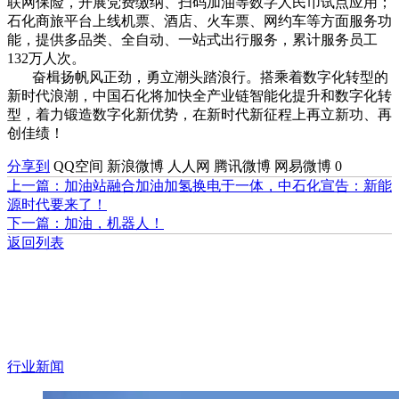
联网保险，开展党费缴纳、扫码加油等数字人民币试点应用；
石化商旅平台上线机票、酒店、火车票、网约车等方面服务功
能，提供多品类、全自动、一站式出行服务，累计服务员工
132万人次。
奋楫扬帆风正劲，勇立潮头踏浪行。搭乘着数字化转型的
新时代浪潮，中国石化将加快全产业链智能化提升和数字化转
型，着力锻造数字化新优势，在新时代新征程上再立新功、再
创佳绩！
分享到
QQ空间
新浪微博
人人网
腾讯微博
网易微博
0
上一篇：加油站融合加油加氢换电于一体，中石化宣告：新能
源时代要来了！
下一篇：加油，机器人！
返回列表
行业新闻