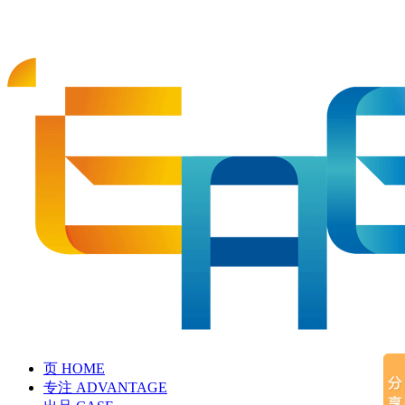
页
HOME
专注
ADVANTAGE