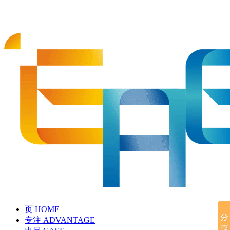
页
HOME
专注
ADVANTAGE