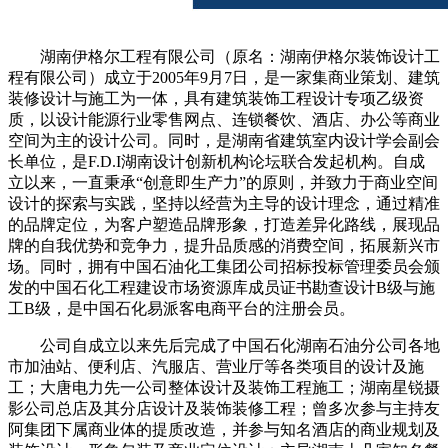
湖南伊格尔工程有限公司（原名：湖南伊格尔装饰设计工
程有限公司）成立于2005年9月7日，是一家集商业策划、建筑
装修设计与施工为一体，具有建筑装饰工程设计专项乙级资
质，以设计能源行业零售网点、连锁餐饮、酒店、办公等商业
空间为主的设计公司。同时，是湖南省建筑室内设计学会副会
长单位，是F.D.I湖南设计创新机构论坛联合发起机构。自成
立以来，一直秉承“创意即生产力”的原则，并致力于商业空间
设计的探索与实践，坚持以经营为主导的设计理念，通过精准
的品牌定位，为客户塑造品牌形象，打造差异化路线，展现品
牌的自我优势和竞争力，提升品质感的消费空间，拓展新兴市
场。同时，拥有中国石油化工集团公司招标投标管理委员会颁
发的中国石化工程建设市场资源库成员证书勘查设计B级与施
工B级，是中国石化易派客电商平台的注册会员。
公司自成立以来先后完成了中国石化湖南石油分公司各地
市加油站、便利店、汽服店、营业厅等各类项目的设计及施
工；大唐电力先一公司整体设计及装饰工程施工；湖南星锐摄
影公司总店及其分店设计及装饰装修工程；曾多次参与主持友
阿集团下属商业体的提质改造，并参与知名酒店的商业规划及